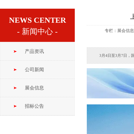
NEWS CENTER
- 新闻中心 -
专栏：
展会信息
产品资讯
3月4日至3月7日，
公司新闻
展会信息
招标公告