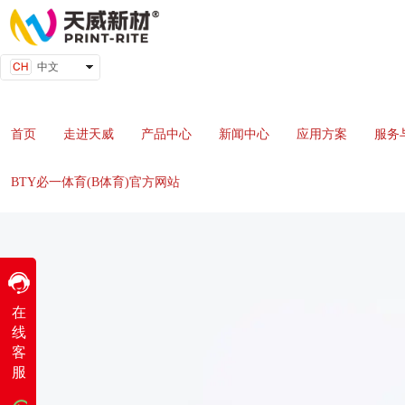
中文
English
首页
走进天威
产品中心
新闻中心
应用方案
服务
BTY必一体育(B体育)官方网站
QQ客服
在
线
工作时间
客
周一
至
周五
服
8:30-17:30