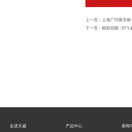
上一页：
上海广印展亮相 
下一页：
精彩回顾 | B
友情链接：
天威
Union Technology International (MCO) Co., L
走进天威
产品中心
新闻