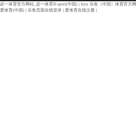
必一体育官方网站_必一体育B-sport(中国)
|
leyu·乐鱼（中国）体育官方
爱体育(中国)
|
乐鱼页面在线登录
|
爱体育在线注册
|