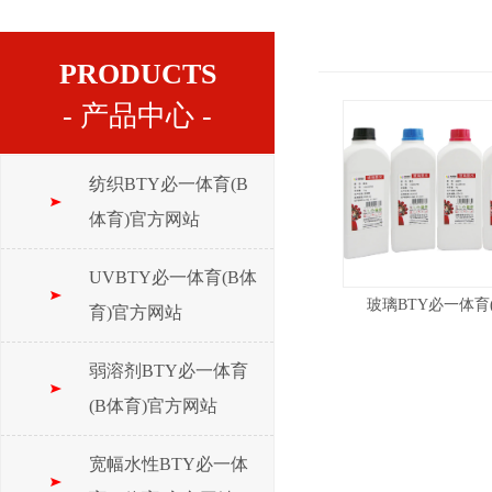
PRODUCTS
- 产品中心 -
纺织BTY必一体育(B
体育)官方网站
UVBTY必一体育(B体
玻璃BTY必一体育
育)官方网站
弱溶剂BTY必一体育
(B体育)官方网站
宽幅水性BTY必一体