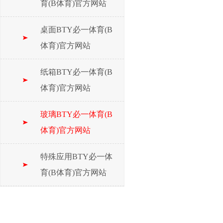
育(B体育)官方网站
桌面BTY必一体育(B
体育)官方网站
纸箱BTY必一体育(B
体育)官方网站
玻璃BTY必一体育(B
体育)官方网站
特殊应用BTY必一体
育(B体育)官方网站