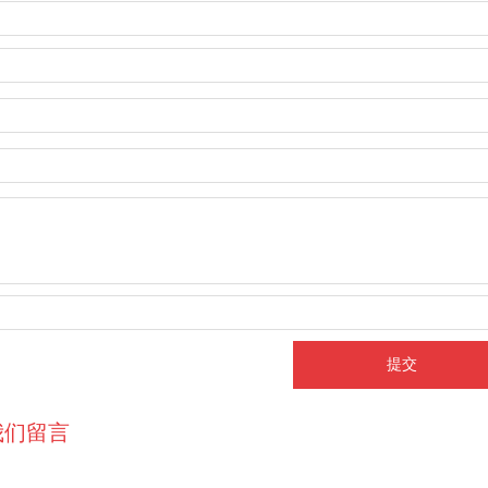
提交
我们留言