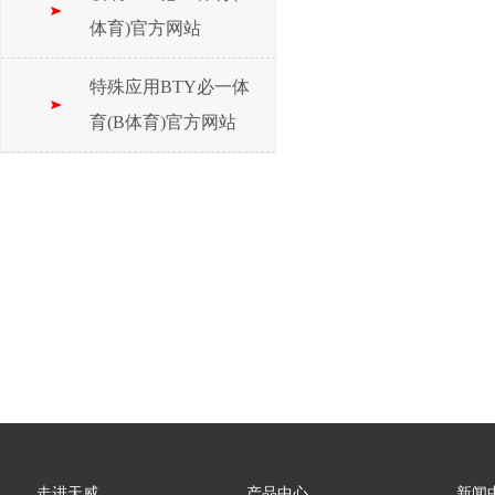
体育)官方网站
特殊应用BTY必一体
育(B体育)官方网站
友情链接：
天威
Union Technology International (MCO) Co., L
走进天威
产品中心
新闻