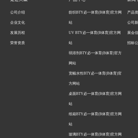
公司介绍
纺织BTY必一体育(B体育)官方网
产品
企业文化
站
公司
发展历程
UV BTY必一体育(B体育)官方网
展会
荣誉资质
站
招标
弱溶剂BTY必一体育(B体育)官方
网站
宽幅水性BTY必一体育(B体育)官
方网站
桌面BTY必一体育(B体育)官方网
站
纸箱BTY必一体育(B体育)官方网
站
玻璃BTY必一体育(B体育)官方网