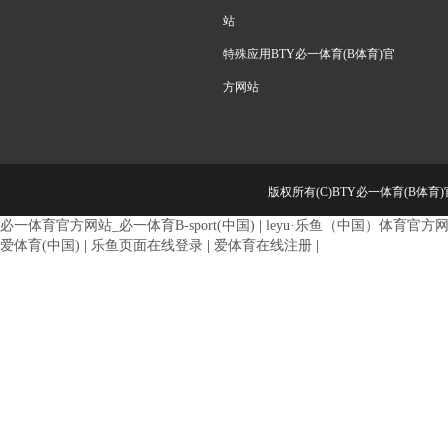
站
特殊应用BTY必一体育(B体育)官
方网站
版权所有(C)BTY必一体育(B体
必一体育官方网站_必一体育B-sport(中国)
|
leyu·乐鱼（中国）体育官方
爱体育(中国)
|
乐鱼页面在线登录
|
爱体育在线注册
|