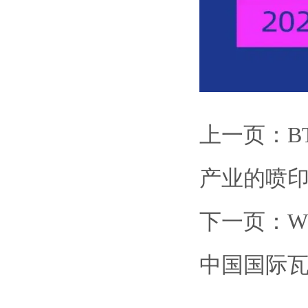
上一页：
B
产业的喷印
下一页：
W
中国国际