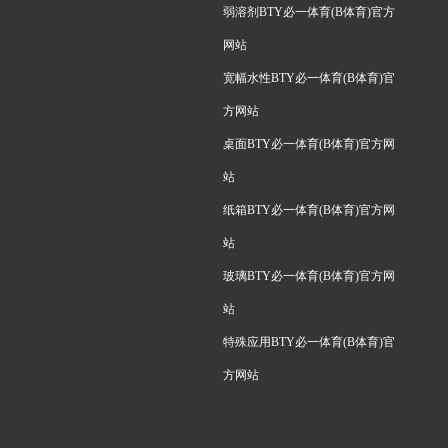
弱溶剂BTY必一体育(B体育)官方
网站
宽幅水性BTY必一体育(B体育)官
方网站
桌面BTY必一体育(B体育)官方网
站
纸箱BTY必一体育(B体育)官方网
站
玻璃BTY必一体育(B体育)官方网
站
特殊应用BTY必一体育(B体育)官
方网站