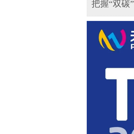
把握“双碳