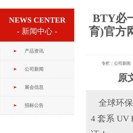
BTY必
NEWS CENTER
育)官方
- 新闻中心 -
产品资讯
专栏：
公司新闻
公司新闻
原
展会信息
全球环保
招标公告
4 套系 U