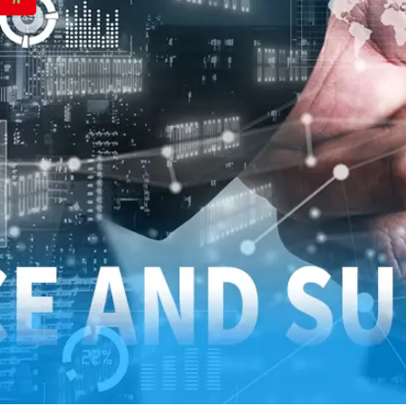
联系方式
曾经理
18578232152