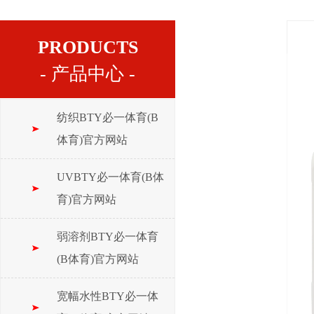
PRODUCTS
- 产品中心 -
纺织BTY必一体育(B
体育)官方网站
UVBTY必一体育(B体
育)官方网站
弱溶剂BTY必一体育
(B体育)官方网站
宽幅水性BTY必一体