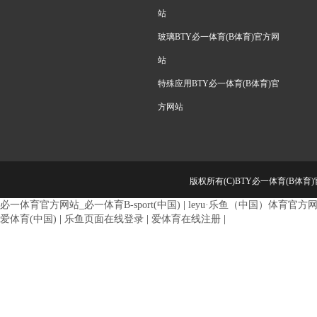
站
玻璃BTY必一体育(B体育)官方网
站
特殊应用BTY必一体育(B体育)官
方网站
版权所有(C)BTY必一体育(B体
必一体育官方网站_必一体育B-sport(中国)
|
leyu·乐鱼（中国）体育官方
爱体育(中国)
|
乐鱼页面在线登录
|
爱体育在线注册
|