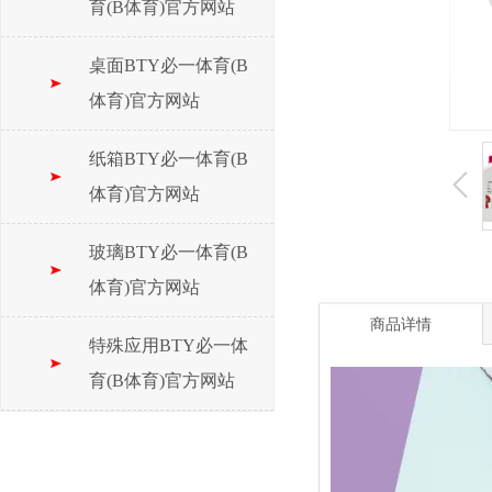
育(B体育)官方网站
桌面BTY必一体育(B
体育)官方网站
纸箱BTY必一体育(B
体育)官方网站
玻璃BTY必一体育(B
体育)官方网站
商品详情
特殊应用BTY必一体
育(B体育)官方网站