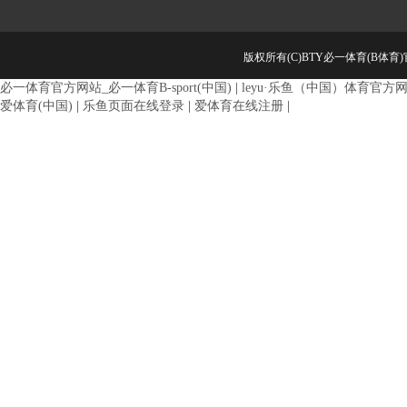
版权所有(C)BTY必一体育(B体
必一体育官方网站_必一体育B-sport(中国)
|
leyu·乐鱼（中国）体育官方
爱体育(中国)
|
乐鱼页面在线登录
|
爱体育在线注册
|