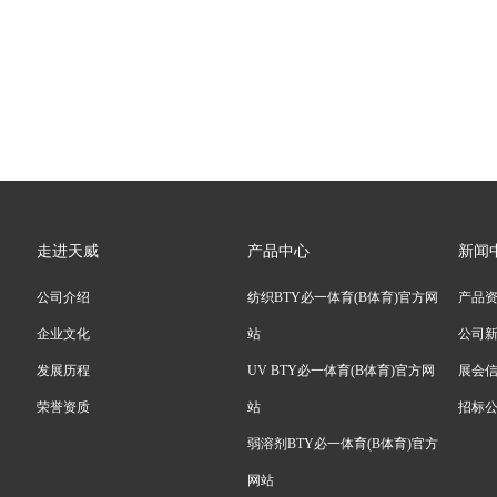
友情链接：
天威
Union Technology International (MCO) Co., L
走进天威
产品中心
新闻
公司介绍
纺织BTY必一体育(B体育)官方网
产品
企业文化
站
公司
发展历程
UV BTY必一体育(B体育)官方网
展会
荣誉资质
站
招标
弱溶剂BTY必一体育(B体育)官方
网站