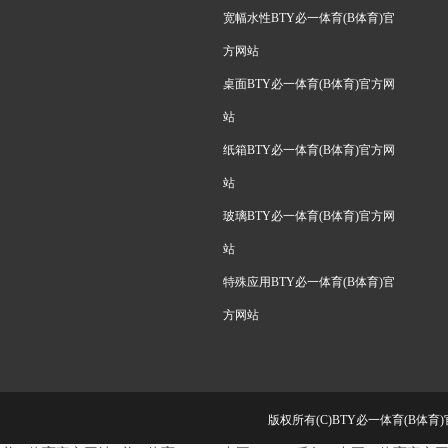
宽幅水性BTY必一体育(B体育)官
方网站
桌面BTY必一体育(B体育)官方网
站
纸箱BTY必一体育(B体育)官方网
站
玻璃BTY必一体育(B体育)官方网
站
特殊应用BTY必一体育(B体育)官
方网站
版权所有(C)BTY必一体育(B体