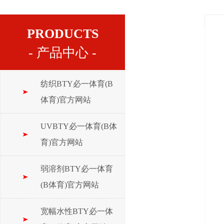
PRODUCTS
- 产品中心 -
纺织BTY必一体育(B
体育)官方网站
UVBTY必一体育(B体
育)官方网站
弱溶剂BTY必一体育
(B体育)官方网站
宽幅水性BTY必一体