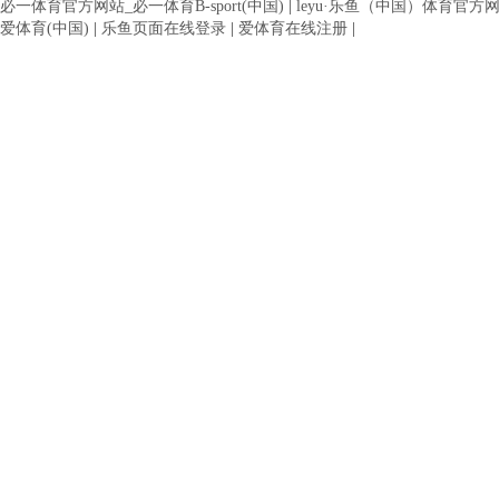
必一体育官方网站_必一体育B-sport(中国)
|
leyu·乐鱼（中国）体育官方
爱体育(中国)
|
乐鱼页面在线登录
|
爱体育在线注册
|