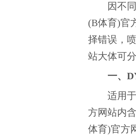
因不同
(B体育)
择错误，喷
站大体可
一、DYE
适用于HP
方网站内含
体育)官方