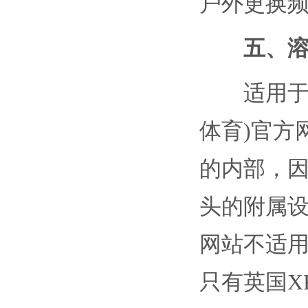
户外更换频
五、溶剂性
适用于大型
体育)官方
的内部，
头的附属设
网站不适用
只有英国X