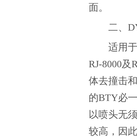
面。
二、DYE
适用于采用E
RJ-800
体去撞击
的BTY必
以喷头无须
较高，因此