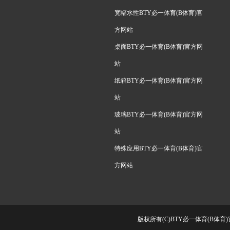
宽幅水性BTY必一体育(B体育)官
方网站
桌面BTY必一体育(B体育)官方网
站
纸箱BTY必一体育(B体育)官方网
站
玻璃BTY必一体育(B体育)官方网
站
特殊应用BTY必一体育(B体育)官
方网站
版权所有(C)BTY必一体育(B体