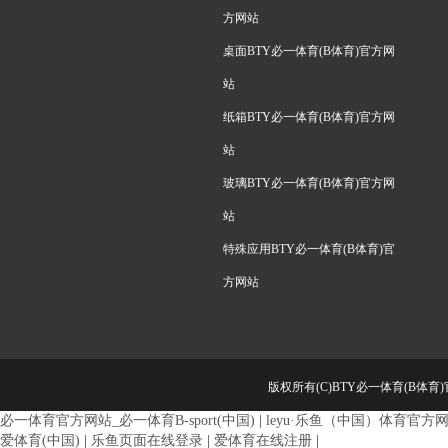
方网站
桌面BTY必一体育(B体育)官方网
站
纸箱BTY必一体育(B体育)官方网
站
玻璃BTY必一体育(B体育)官方网
站
特殊应用BTY必一体育(B体育)官
方网站
版权所有(C)BTY必一体育(B体
必一体育官方网站_必一体育B-sport(中国)
|
leyu·乐鱼（中国）体育官方
爱体育(中国)
|
乐鱼页面在线登录
|
爱体育在线注册
|