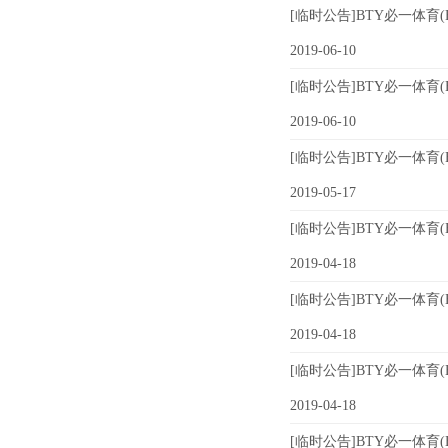
[临时公告]BTY必一体育
2019-06-10
[临时公告]BTY必一体
2019-06-10
[临时公告]BTY必一体育
2019-05-17
[临时公告]BTY必一体
2019-04-18
[临时公告]BTY必一体
2019-04-18
[临时公告]BTY必一体育
2019-04-18
[临时公告]BTY必一体育