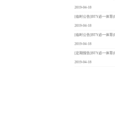
2019-04-18
[临时公告]BTY必一体
2019-04-18
[临时公告]BTY必一体育
2019-04-18
[定期报告]BTY必一体育(
2019-04-18