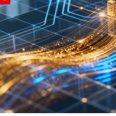
联系方式
曾经理
18578232152