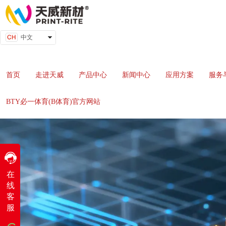
中文
English
首页
走进天威
产品中心
新闻中心
应用方案
服务
BTY必一体育(B体育)官方网站
QQ客服
在
线
工作时间
客
周一
至
周五
服
8:30-17:30